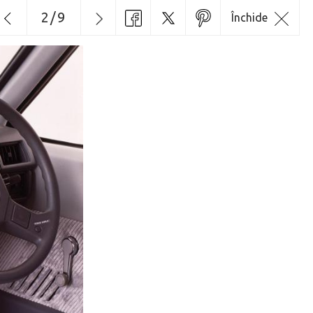
2
/
9
Închide