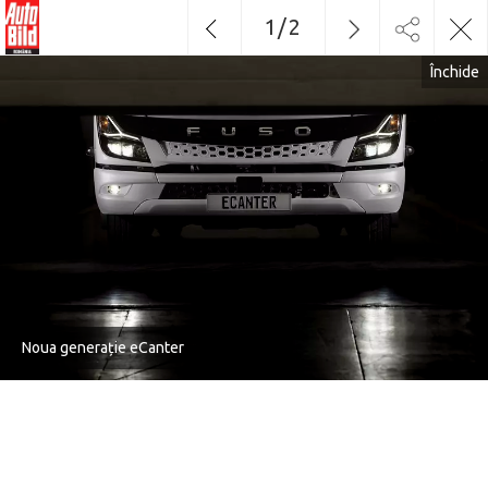
1
/
2
Închide
Noua generație eCanter