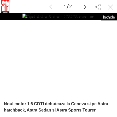
1
/
2
Opel-Astra-5-door-278278-medium
Închide
Noul motor 1.6 CDTI debuteaza la Geneva si pe Astra
hatchback, Astra Sedan si Astra Sports Tourer