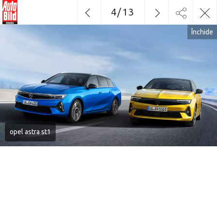
4
/
13
Închide
opel astra st1