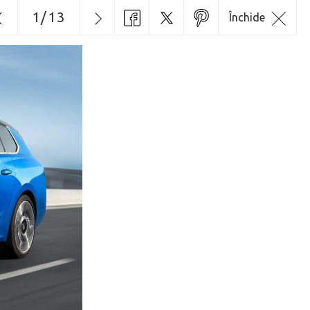
1
/
13
Închide