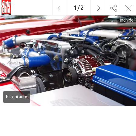
1
/
2
Închide
baterii auto