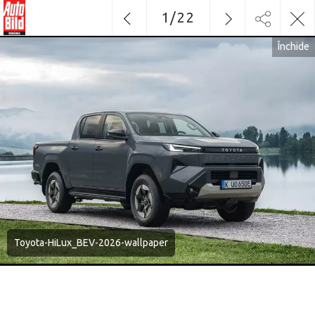
1
/
22
Închide
Toyota-HiLux_BEV-2026-wallpaper