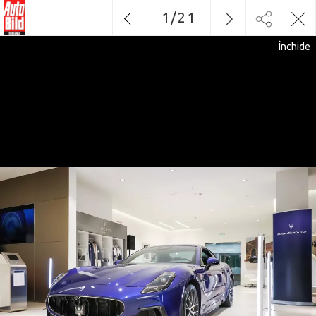
1
/
21
Închide