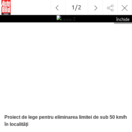
1
/
2
radar2
Închide
Proiect de lege pentru eliminarea limitei de sub 50 km/h
în localități