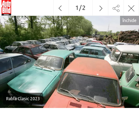
1
/
2
Închide
Rabla Clasic 2023