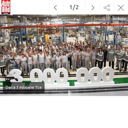
1
/
2
Închide
Dacia 3 milioane Tce