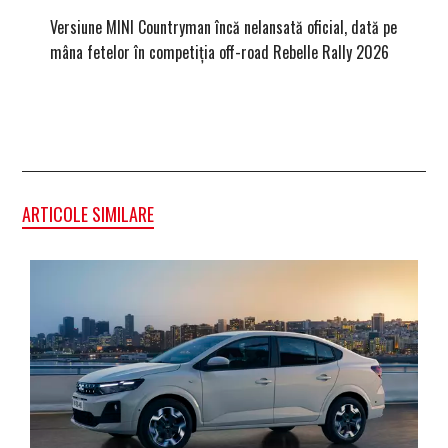
Versiune MINI Countryman încă nelansată oficial, dată pe
Pentru 
mâna fetelor în competiția off-road Rebelle Rally 2026
Blackbir
ARTICOLE SIMILARE