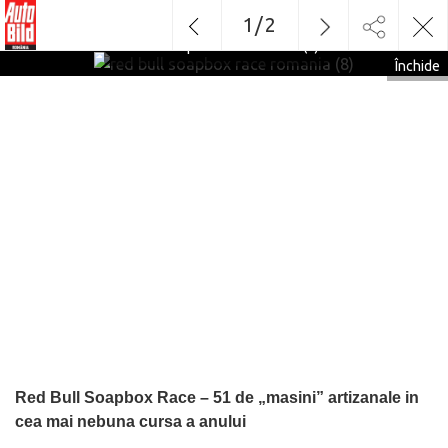
1
/
2
red bull soapbox race romania (8)
Închide
Red Bull Soapbox Race – 51 de „masini” artizanale in
cea mai nebuna cursa a anului