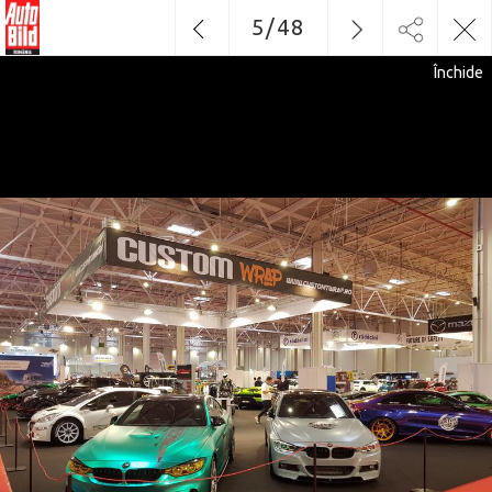
5
/
48
Închide