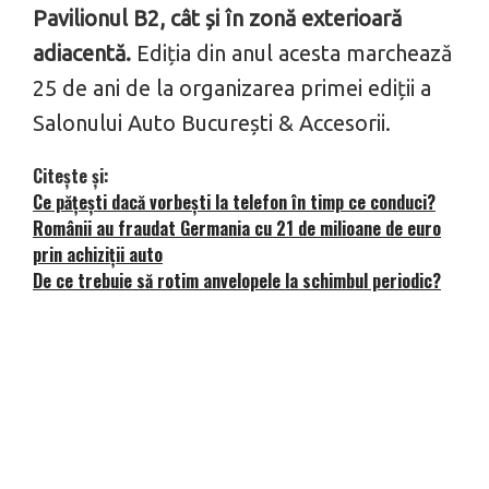
Pavilionul B2, cât și în zonă exterioară
adiacentă.
Ediția din anul acesta marchează
25 de ani de la organizarea primei ediții a
Salonului Auto București & Accesorii.
Citește și:
Ce pățești dacă vorbești la telefon în timp ce conduci?
Românii au fraudat Germania cu 21 de milioane de euro
prin achiziții auto
De ce trebuie să rotim anvelopele la schimbul periodic?