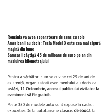
România va avea separatoare de sens cu role
Americanii au decis: Tesla Model 3 este cea mai sigură
mașină din lume
Samsarii câștigă 45 de milioane de euro pe an din
măsluirea kilometrajului
Pentru a sărbători cum se cuvine cei 25 de ani de
existență, organizatorii evenimentului au decis ca
astăzi, 11 Octombrie, accesul publicului vizitator la
eveniment să fie gratuit.
Peste 350 de modele auto sunt expuse în cadrul
expoziției. De la autoturisme clasice,
de epocă
, la