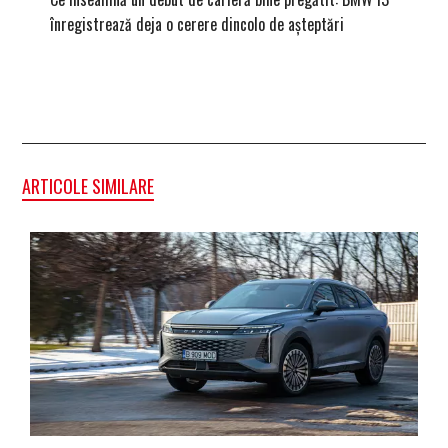
înregistrează deja o cerere dincolo de așteptări
mâna fe
ARTICOLE SIMILARE