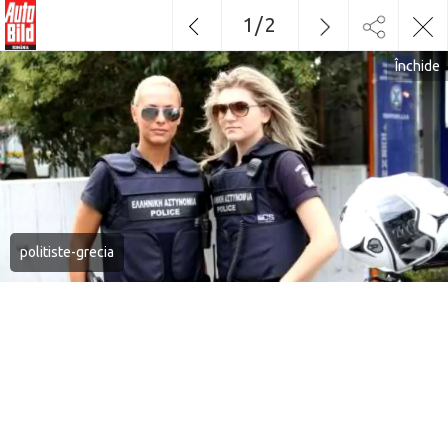
1
/
2
Închide
politiste-grecia