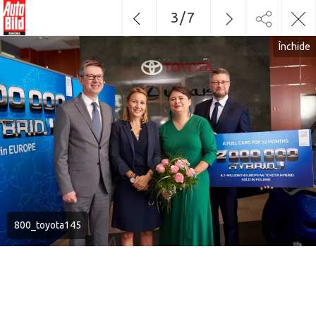
3
/
7
Închide
800_toyota145