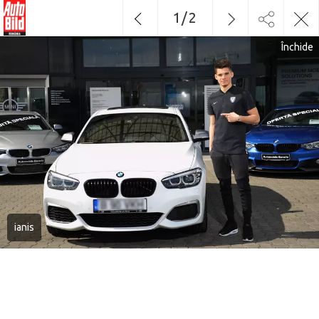
1
/
2
Închide
ianis