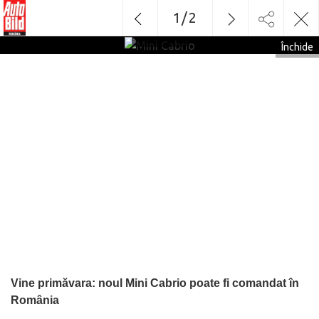
1
/
2
Mini
Cabrio
Închide
Vine primăvara: noul Mini Cabrio poate fi comandat în
România