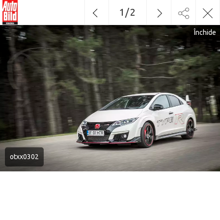
1
/
2
Închide
otxx0302