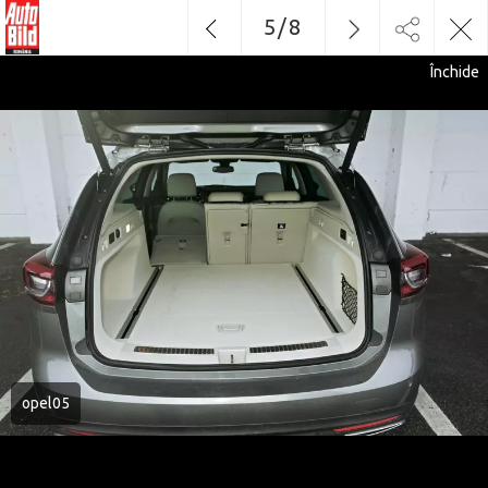
5
/
8
Închide
opel05