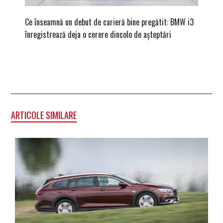
Ce înseamnă un debut de carieră bine pregătit: BMW i3
Versiune
înregistrează deja o cerere dincolo de așteptări
mâna fe
ARTICOLE SIMILARE