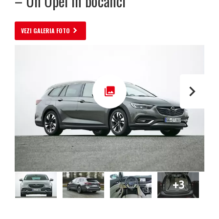
– Un Opel în bocanci
VEZI GALERIA FOTO
+3