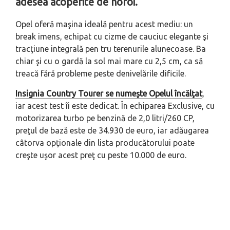
adesea acoperite de noroi.
Opel oferă maşina ideală pentru acest mediu: un
break imens, echipat cu cizme de cauciuc elegante şi
tracţiune integrală pen tru terenurile alunecoase. Ba
chiar şi cu o gardă la sol mai mare cu 2,5 cm, ca să
treacă fără probleme peste denivelările dificile.
Insignia Country Tourer se numeşte Opelul încălţat
,
iar acest test îi este dedicat. În echiparea Exclusive, cu
motorizarea turbo pe benzină de 2,0 litri/260 CP,
preţul de bază este de 34.930 de euro, iar adăugarea
câtorva opţionale din lista producătorului poate
creşte uşor acest preţ cu peste 10.000 de euro.