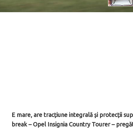
E mare, are tracțiune integrală și protecții su
break – Opel Insignia Country Tourer – pregăt