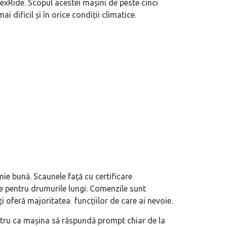
lexRide. Scopul acestei mașini de peste cinci
 dificil și în orice condiții climatice.
docia: între utilitate reală și
China: Prin ochii Leopardului – Test 
LSH
e bună. Scaunele față cu certificare
te pentru drumurile lungi. Comenzile sunt
ți oferă majoritatea funcțiilor de care ai nevoie.
ntru ca mașina să răspundă prompt chiar de la