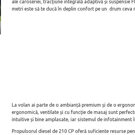
ale caroseriei, tracțiune integrală adaptivă și suspensie F
metri este să te ducă în deplin confort pe un drum ceva mai
(P) Autoutilitare rulate în leasing la Levis Automobile
KGM Musso în Cappa
Cluj-Napoca pentru firme care au drumuri de dus
confort
La volan ai parte de o ambianță premium și de o ergonomi
ergonomică, ventilate și cu funcție de masaj sunt perfec
intuitive și bine amplasate, iar sistemul de infotainment î
Propulsorul diesel de 210 CP oferă suficiente resurse pe