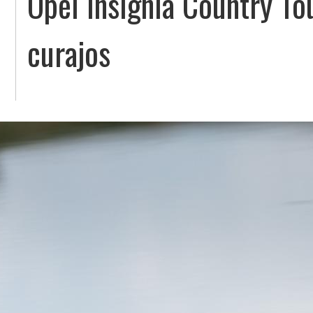
Opel Insignia Country To
curajos