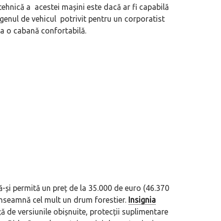
 tehnică a acestei mașini este dacă ar fi capabilă
genul de vehicul potrivit pentru un corporatist
 la o cabană confortabilă.
să-și permită un preț de la 35.000 de euro (46.370
 înseamnă cel mult un drum forestier.
Insignia
 de versiunile obișnuite, protecții suplimentare