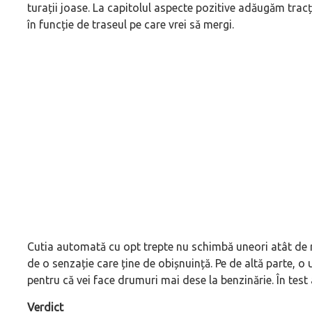
turații joase. La capitolul aspecte pozitive adăugăm tracț
în funcție de traseul pe care vrei să mergi.
Cutia automată cu opt trepte nu schimbă uneori atât de rep
de o senzație care ține de obișnuință. Pe de altă parte, o
pentru că vei face drumuri mai dese la benzinărie. În test 
Verdict