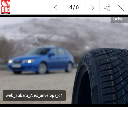
4
/
6
Închide
web_Subaru_Alex_anvelopa_01