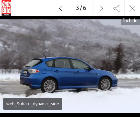
3
/
6
Închide
web_Subaru_dynamic_side