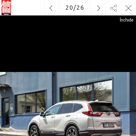
20
/
26
Închide