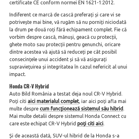
certificate CE conform normei EN 1621-1:2012.
Indiferent ce marcă de cască preferați și care vi se
potrivește mai bine, vă rugăm să nu porniți niciodată
la drum pe două roți fără echipament complet. Fie că
vorbim despre cască, mănuși, geacă cu protecții,
ghete moto sau protecții pentru genunchi, oricare
dintre acestea vă ajută să reduceți pe cât posibil
consecințele unui accident și să vă asigurați
supraviețuirea și integritatea în cazul nefericit al unui
impact.
Honda CR-V Hybrid
Auto Bild România a testat deja noul CR-V Hybrid.
Poți citi
aici materialul complet
, iar aici poți afla mai
multe despre
cum funcționează sistemul său hibrid
.
Mai multe detalii despre sistemul Honda Connect cu
care este echipat CR-V Hybrid
poți citi aici
.
Și de această dată, SUV-ul hibrid de la Honda s-a