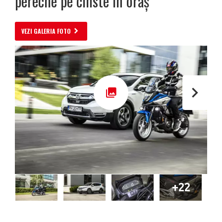
pereche pe cinste în oraș
VEZI GALERIA FOTO
+22