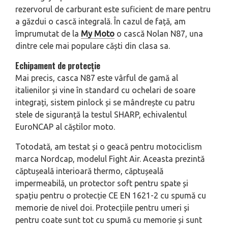
rezervorul de carburant este suficient de mare pentru
a găzdui o cască integrală. În cazul de față, am
împrumutat de la
My Moto
o cască Nolan N87, una
dintre cele mai populare căști din clasa sa.
Echipament de protecție
Mai precis, casca N87 este vârful de gamă al
italienilor și vine în standard cu ochelari de soare
integrați, sistem pinlock și se mândrește cu patru
stele de siguranță la testul SHARP, echivalentul
EuroNCAP al căștilor moto.
Totodată, am testat și o geacă pentru motociclism
marca Nordcap, modelul Fight Air. Aceasta prezintă
căptușeală interioară thermo, căptușeală
impermeabilă, un protector soft pentru spate și
spațiu pentru o protecție CE EN 1621-2 cu spumă cu
memorie de nivel doi. Protecțiile pentru umeri și
pentru coate sunt tot cu spumă cu memorie și sunt