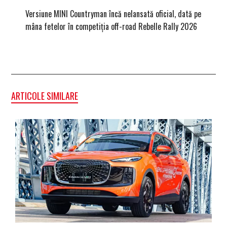
Versiune MINI Countryman încă nelansată oficial, dată pe
Dacă via
mâna fetelor în competiția off-road Rebelle Rally 2026
mai buni
ARTICOLE SIMILARE