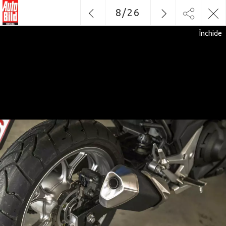
8
/
26
Închide