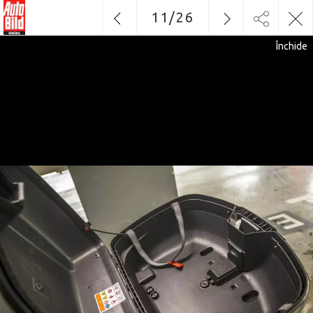
11
/
26
Închide