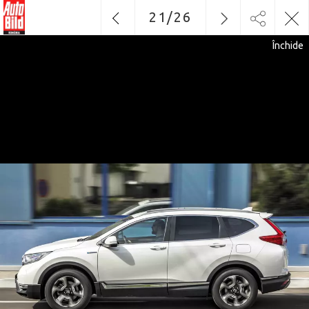
21
/
26
Închide