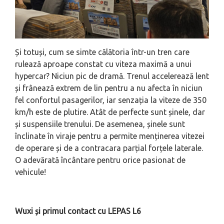
Și totuși, cum se simte călătoria într-un tren care
rulează aproape constat cu viteza maximă a unui
hypercar? Niciun pic de dramă. Trenul accelerează lent
și frânează extrem de lin pentru a nu afecta în niciun
fel confortul pasagerilor, iar senzația la viteze de 350
km/h este de plutire. Atât de perfecte sunt șinele, dar
și suspensiile trenului. De asemenea, șinele sunt
înclinate în viraje pentru a permite menținerea vitezei
de operare și de a contracara parțial forțele laterale.
O adevărată încântare pentru orice pasionat de
vehicule!
Wuxi și primul contact cu LEPAS L6