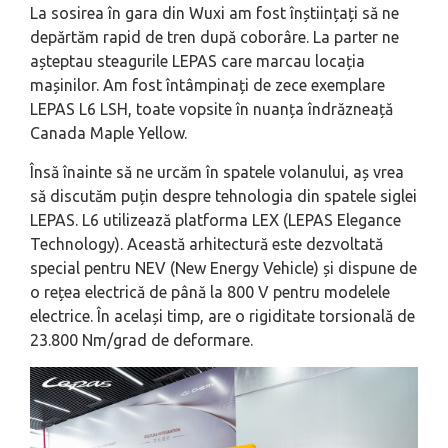
La sosirea în gara din Wuxi am fost înștiințați să ne
depărtăm rapid de tren după coborâre. La parter ne
așteptau steagurile LEPAS care marcau locația
mașinilor. Am fost întâmpinați de zece exemplare
LEPAS L6 LSH, toate vopsite în nuanța îndrăzneață
Canada Maple Yellow.
Însă înainte să ne urcăm în spatele volanului, aș vrea
să discutăm puțin despre tehnologia din spatele siglei
LEPAS. L6 utilizează platforma LEX (LEPAS Elegance
Technology). Această arhitectură este dezvoltată
special pentru NEV (New Energy Vehicle) și dispune de
o rețea electrică de până la 800 V pentru modelele
electrice. În același timp, are o rigiditate torsională de
23.800 Nm/grad de deformare.