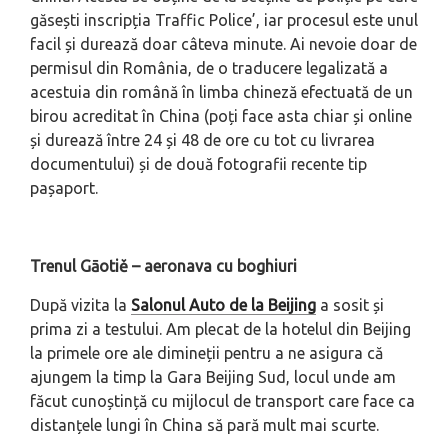
găsești inscripția Traffic Police’, iar procesul este unul
facil și durează doar câteva minute. Ai nevoie doar de
permisul din România, de o traducere legalizată a
acestuia din română în limba chineză efectuată de un
birou acreditat în China (poți face asta chiar și online
și durează între 24 și 48 de ore cu tot cu livrarea
documentului) și de două fotografii recente tip
pașaport.
Trenul Gāotiě – aeronava cu boghiuri
După vizita la
Salonul Auto de la Beijing
a sosit și
prima zi a testului. Am plecat de la hotelul din Beijing
la primele ore ale dimineții pentru a ne asigura că
ajungem la timp la Gara Beijing Sud, locul unde am
făcut cunoștință cu mijlocul de transport care face ca
distanțele lungi în China să pară mult mai scurte.