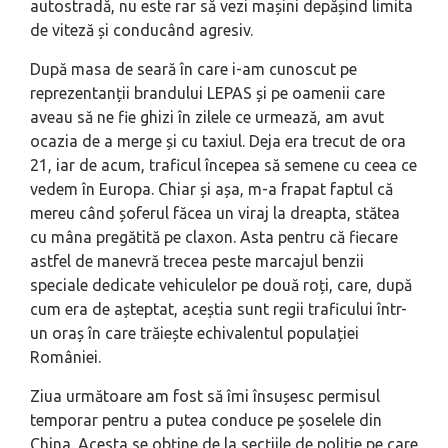
autostradă, nu este rar să vezi mașini depășind limita
de viteză și conducând agresiv.
După masa de seară în care i-am cunoscut pe
reprezentanții brandului LEPAS și pe oamenii care
aveau să ne fie ghizi în zilele ce urmează, am avut
ocazia de a merge și cu taxiul. Deja era trecut de ora
21, iar de acum, traficul începea să semene cu ceea ce
vedem în Europa. Chiar și așa, m-a frapat faptul că
mereu când șoferul făcea un viraj la dreapta, stătea
cu mâna pregătită pe claxon. Asta pentru că fiecare
astfel de manevră trecea peste marcajul benzii
speciale dedicate vehiculelor pe două roți, care, după
cum era de așteptat, aceștia sunt regii traficului într-
un oraș în care trăiește echivalentul populației
României.
Ziua următoare am fost să îmi însușesc permisul
temporar pentru a putea conduce pe șoselele din
China. Acesta se obține de la secțiile de poliție pe care