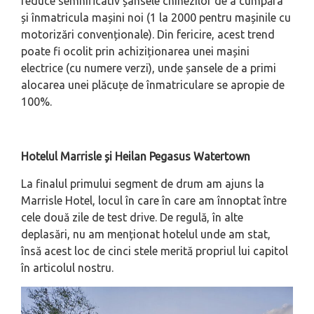
reduce semnificativ șansele chinezilor de a cumpăra
și înmatricula mașini noi (1 la 2000 pentru mașinile cu
motorizări convenționale). Din fericire, acest trend
poate fi ocolit prin achiziționarea unei mașini
electrice (cu numere verzi), unde șansele de a primi
alocarea unei plăcuțe de înmatriculare se apropie de
100%.
Hotelul Marrisle și Heilan Pegasus Watertown
La finalul primului segment de drum am ajuns la
Marrisle Hotel, locul în care în care am înnoptat între
cele două zile de test drive. De regulă, în alte
deplasări, nu am menționat hotelul unde am stat,
însă acest loc de cinci stele merită propriul lui capitol
în articolul nostru.