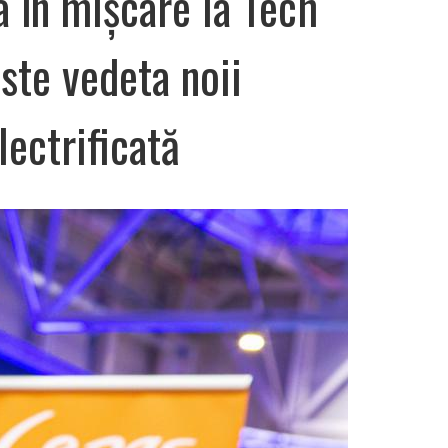
 în mișcare la Tech
te vedeta noii
lectrificată