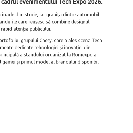
n cadrul evenimentului Tech Expo 2026.
rioade din istorie, iar granița dintre automobil
brandurile care reușesc să combine designul,
 rapid atenția publicului.
rtofoliul grupului Chery, care a ales scena Tech
mente dedicate tehnologiei și inovației din
 principală a standului organizat la Romexpo a
l gamei și primul model al brandului disponibil