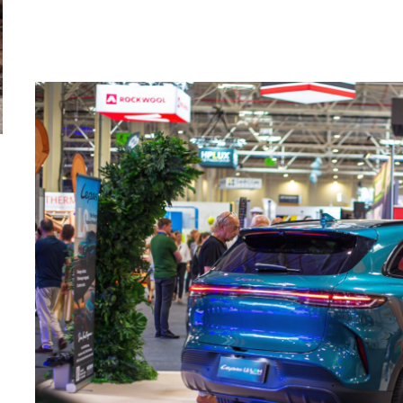
ă
Pentru cine știe ceva avioane, numele Hennessey
Prima sportivă cu
Blackbird va suna ca un apropo. Unul pertinent, de
de noua ediție lim
altfel!
60° Hommage