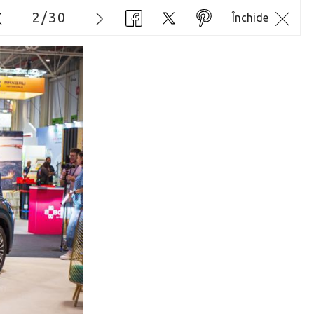
2
/
30
Închide