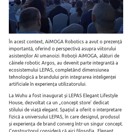
În acest context, AiMOGA Robotics a avut o prezență
importantă, oferind o perspectivă asupra viitorului
asistenților AI umanoizi. Roboții AiMOGA, alături de
câinele robotic Argos, au devenit parte integrantă a
ecosistemului LEPAS, completând dimensiunea
tehnologică a brandului prin integrarea inteligenței
artificiale în experiența utilizatorului.
La Wuhu a fost inaugurat și LEPAS Elegant Lifestyle
House, dezvoltat ca un „concept store’ dedicat
stilului de viață elegant. Spațiul a oferit o interpretare
fizică a universului LEPAS, în care designul, produsul
și experiența de brand converg într-un singur concept.
Constructorul consideră că aici filosofia „Elegant,