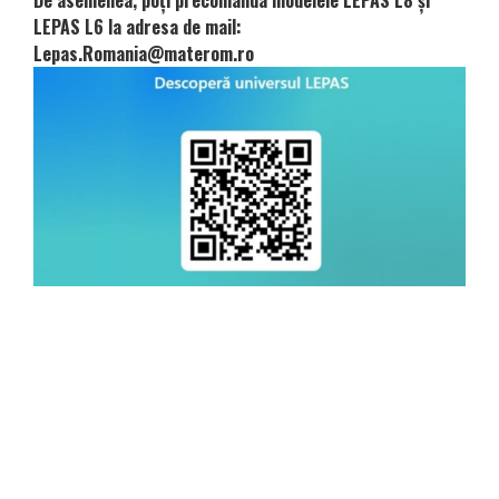
De asemenea, poți precomanda modelele LEPAS L8 și
LEPAS L6 la adresa de mail:
Lepas.Romania@materom.ro