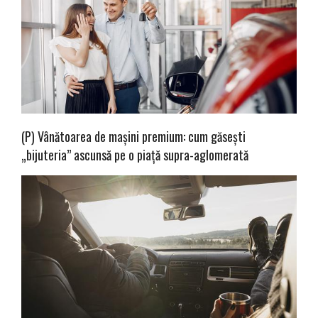
(P) Vânătoarea de mașini premium: cum găsești
„bijuteria” ascunsă pe o piață supra-aglomerată