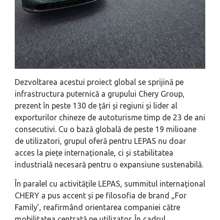
Dezvoltarea acestui proiect global se sprijină pe
infrastructura puternică a grupului Chery Group,
prezent în peste 130 de țări și regiuni și lider al
exporturilor chineze de autoturisme timp de 23 de ani
consecutivi. Cu o bază globală de peste 19 milioane
de utilizatori, grupul oferă pentru LEPAS nu doar
acces la piețe internaționale, ci și stabilitatea
industrială necesară pentru o expansiune sustenabilă.
În paralel cu activitățile LEPAS, summitul internațional
CHERY a pus accent și pe filosofia de brand „For
Family’, reafirmând orientarea companiei către
mobilitatea centrată pe utilizator. În cadrul