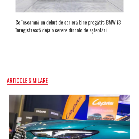
Ce înseamnă un debut de carieră bine pregătit: BMW i3
Versiune
înregistrează deja o cerere dincolo de așteptări
mâna fe
ARTICOLE SIMILARE