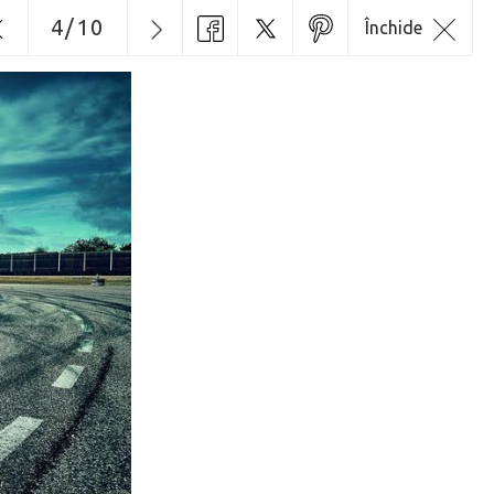
4
/
10
Închide