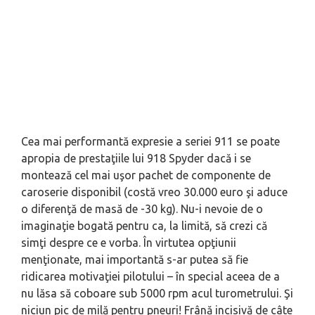
Cea mai performantă expresie a seriei 911 se poate
apropia de prestaţiile lui 918 Spyder dacă i se
montează cel mai uşor pachet de componente de
caroserie disponibil (costă vreo 30.000 euro şi aduce
o diferenţă de masă de -30 kg). Nu-i nevoie de o
imaginaţie bogată pentru ca, la limită, să crezi că
simţi despre ce e vorba. În virtutea opţiunii
menţionate, mai importantă s-ar putea să fie
ridicarea motivaţiei pilotului – în special aceea de a
nu lăsa să coboare sub 5000 rpm acul turometrului. Şi
niciun pic de milă pentru pneuri! Frână incisivă de câte