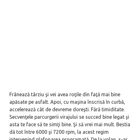
Frânează târziu şi vei avea roţile din faţă mai bine
apăsate pe asfalt. Apoi, cu maşina înscrisă în curbă,
accelerează cât de devreme doreşti. Fără timiditate.
Secvenţele parcurgerii virajului se succed bine legat şi
asta te face să te simţi bine. Şi să vrei mai mult. Bestia
dă tot între 6000 şi 7200 rpm, la acest regim
intervenind plafonarea programată. De la volan, s-ar