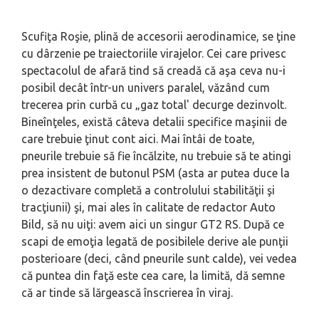
Scufiţa Roşie, plină de accesorii aerodinamice, se ţine
cu dârzenie pe traiectoriile virajelor. Cei care privesc
spectacolul de afară tind să creadă că aşa ceva nu-i
posibil decât într-un univers paralel, văzând cum
trecerea prin curbă cu „gaz total' decurge dezinvolt.
Bineînţeles, există câteva detalii specifice maşinii de
care trebuie ţinut cont aici. Mai întâi de toate,
pneurile trebuie să fie încălzite, nu trebuie să te atingi
prea insistent de butonul PSM (asta ar putea duce la
o dezactivare completă a controlului stabilităţii şi
tracţiunii) şi, mai ales în calitate de redactor Auto
Bild, să nu uiţi: avem aici un singur GT2 RS. După ce
scapi de emoţia legată de posibilele derive ale punţii
posterioare (deci, când pneurile sunt calde), vei vedea
că puntea din faţă este cea care, la limită, dă semne
că ar tinde să lărgească înscrierea în viraj.