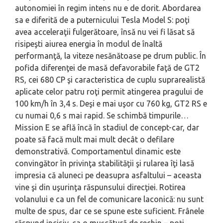
autonomiei în regim intens nu e de dorit. Abordarea
sa e diferită de a puternicului Tesla Model S: poţi
avea acceleraţii fulgerătoare, însă nu vei fi lăsat să
risipeşti aiurea energia în modul de înaltă
performanţă, la viteze nesănătoase pe drum public. În
pofida diferenţei de masă defavorabile faţă de GT2
RS, cei 680 CP şi caracteristica de cuplu suprarealistă
aplicate celor patru roţi permit atingerea pragului de
100 km/h în 3,4 s. Deşi e mai uşor cu 760 kg, GT2 RS e
cu numai 0,6 s mai rapid. Se schimbă timpurile…
Mission E se află încă în stadiul de concept-car, dar
poate să facă mult mai mult decât o defilare
demonstrativă. Comportamentul dinamic este
convingător în privinţa stabilităţii şi rularea îţi lasă
impresia că aluneci pe deasupra asfaltului – aceasta
vine şi din uşurinţa răspunsului direcţiei. Rotirea
volanului e ca un fel de comunicare laconică: nu sunt
multe de spus, dar ce se spune este suficient. Frânele
răspund incisiv, ca o muşcătură de rechin – poţi