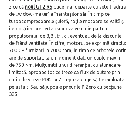
zice că
noul GT2 RS
duce mai departe cu sete tradiţia
de „widow-maker' a înaintaşilor săi. În timp ce
turbocompresoarele şuieră, roţile motoare se vaită şi
imploră iertare. Iertarea nu va veni din partea
propulsorului de 3,8 litri, ci, eventual, de la discurile
de frână ventilate. În cifre, motorul se exprimă simplu:
700 CP furnizaţi la 7000 rpm, în timp ce arborele cotit
are de suportat, la un moment dat, un cuplu maxim
de 750 Nm. Mulţumită unui diferenţial cu alunecare
limitată, aproape tot ce trece ca flux de putere prin
cutia de viteze PDK cu 7 trepte ajunge să fie exploatat
pe asfalt. Sau să jupoaie pneurile P Zero cu secţiune
325.