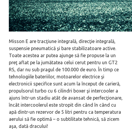
Misson E are tracţiune integrală, direcţie integrală,
suspensie pneumatică şi bare stabilizatoare active.
Toate acestea ar putea ajunge să fie propuse la un
preţ aflat pe la jumătatea celui cerut pentru un GT2
RS, dar nu sub pragul de 100.000 de euro. În timp ce
tehnologiile bateriilor, motoarelor electrice şi
electronicii specifice sunt acum la început de carieră,
propulsorul turbo cu 6 cilindri boxer şi intercooler a
ajuns într-un stadiu atât de avansat de perfecţionare,
încât intercoolerul este stropit din când în când cu
apă dintr-un rezervor de 5 litri pentru ca temperatura
aerului să fie optimă – o subtilitate tehnică, să zicem
aşa, dată dracului!