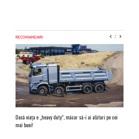
/
RECOMANDARI
Dacă viața e „heavy duty”, măcar să-i ai alături pe cei
Vara bav
mai buni!
ape cris