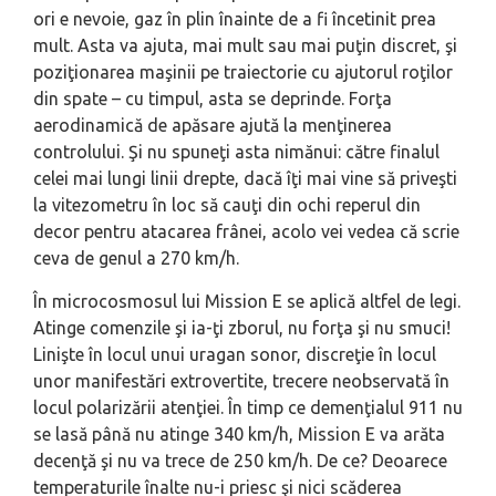
ori e nevoie, gaz în plin înainte de a fi încetinit prea
mult. Asta va ajuta, mai mult sau mai puţin discret, şi
poziţionarea maşinii pe traiectorie cu ajutorul roţilor
din spate – cu timpul, asta se deprinde. Forţa
aerodinamică de apăsare ajută la menţinerea
controlului. Şi nu spuneţi asta nimănui: către finalul
celei mai lungi linii drepte, dacă îţi mai vine să priveşti
la vitezometru în loc să cauţi din ochi reperul din
decor pentru atacarea frânei, acolo vei vedea că scrie
ceva de genul a 270 km/h.
În microcosmosul lui Mission E se aplică altfel de legi.
Atinge comenzile şi ia-ţi zborul, nu forţa şi nu smuci!
Linişte în locul unui uragan sonor, discreţie în locul
unor manifestări extrovertite, trecere neobservată în
locul polarizării atenţiei. În timp ce demenţialul 911 nu
se lasă până nu atinge 340 km/h, Mission E va arăta
decenţă şi nu va trece de 250 km/h. De ce? Deoarece
temperaturile înalte nu-i priesc şi nici scăderea