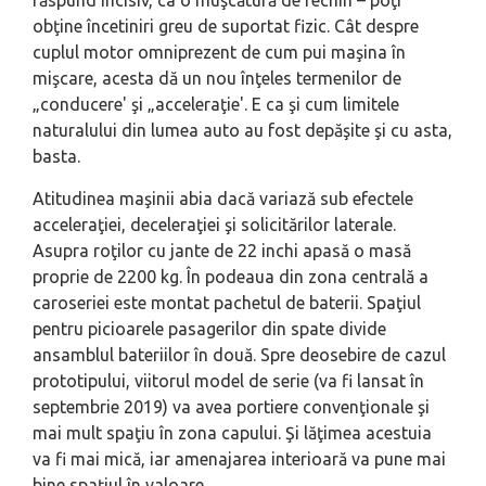
obţine încetiniri greu de suportat fizic. Cât despre
cuplul motor omniprezent de cum pui maşina în
mişcare, acesta dă un nou înţeles termenilor de
„conducere' şi „acceleraţie'. E ca şi cum limitele
naturalului din lumea auto au fost depăşite şi cu asta,
basta.
Atitudinea maşinii abia dacă variază sub efectele
acceleraţiei, deceleraţiei şi solicitărilor laterale.
Asupra roţilor cu jante de 22 inchi apasă o masă
proprie de 2200 kg. În podeaua din zona centrală a
caroseriei este montat pachetul de baterii. Spaţiul
pentru picioarele pasagerilor din spate divide
ansamblul bateriilor în două. Spre deosebire de cazul
prototipului, viitorul model de serie (va fi lansat în
septembrie 2019) va avea portiere convenţionale şi
mai mult spaţiu în zona capului. Şi lăţimea acestuia
va fi mai mică, iar amenajarea interioară va pune mai
bine spaţiul în valoare.