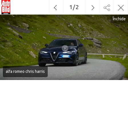
1
/
2
Închide
alfa romeo chris harris