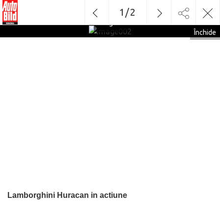
1
/
2
image002
Închide
Lamborghini Huracan in actiune