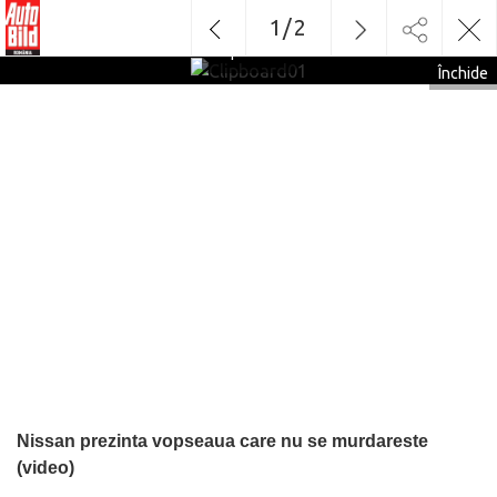
1
/
2
Clipboard01
Închide
Nissan prezinta vopseaua care nu se murdareste
(video)