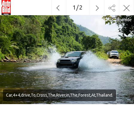
1
/
2
Închide
Car,4+4,drive,To,Cross,The,River,in,The,Forest,At,Thailand.