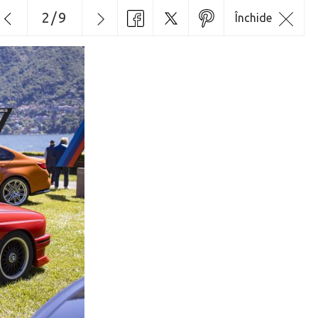
2
/
9
Închide