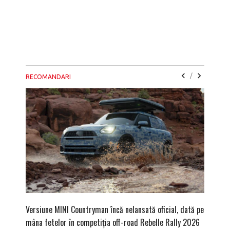
/
RECOMANDARI
Versiune MINI Countryman încă nelansată oficial, dată pe
Pentru 
mâna fetelor în competiția off-road Rebelle Rally 2026
Blackbir