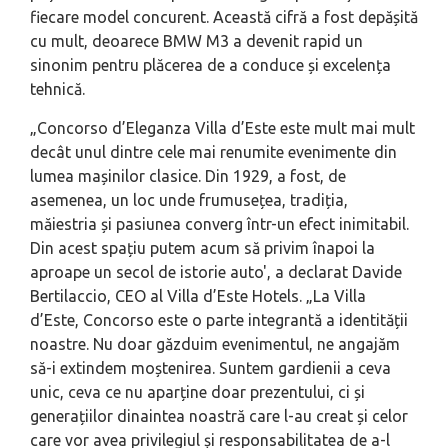
fiecare model concurent. Această cifră a fost depășită
cu mult, deoarece BMW M3 a devenit rapid un
sinonim pentru plăcerea de a conduce și excelența
tehnică.
„Concorso d’Eleganza Villa d’Este este mult mai mult
decât unul dintre cele mai renumite evenimente din
lumea mașinilor clasice. Din 1929, a fost, de
asemenea, un loc unde frumusețea, tradiția,
măiestria și pasiunea converg într-un efect inimitabil.
Din acest spațiu putem acum să privim înapoi la
aproape un secol de istorie auto', a declarat Davide
Bertilaccio, CEO al Villa d’Este Hotels. „La Villa
d’Este, Concorso este o parte integrantă a identității
noastre. Nu doar găzduim evenimentul, ne angajăm
să-i extindem moștenirea. Suntem gardienii a ceva
unic, ceva ce nu aparține doar prezentului, ci și
generațiilor dinaintea noastră care l-au creat și celor
care vor avea privilegiul și responsabilitatea de a-l