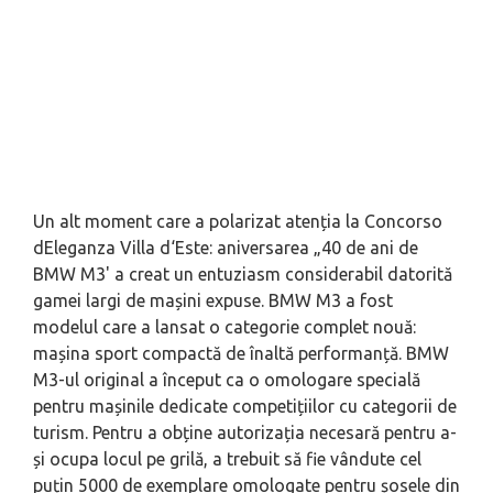
Un alt moment care a polarizat atenția la Concorso
dEleganza Villa d‘Este: aniversarea „40 de ani de
BMW M3' a creat un entuziasm considerabil datorită
gamei largi de mașini expuse. BMW M3 a fost
modelul care a lansat o categorie complet nouă:
mașina sport compactă de înaltă performanță. BMW
M3-ul original a început ca o omologare specială
pentru mașinile dedicate competițiilor cu categorii de
turism. Pentru a obține autorizația necesară pentru a-
și ocupa locul pe grilă, a trebuit să fie vândute cel
puțin 5000 de exemplare omologate pentru șosele din