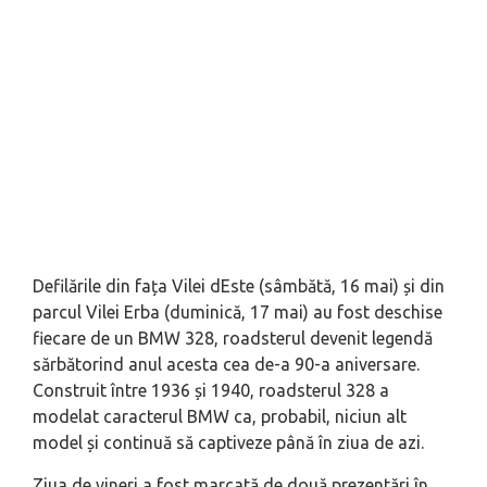
Defilările din fața Vilei dEste (sâmbătă, 16 mai) și din
parcul Vilei Erba (duminică, 17 mai) au fost deschise
fiecare de un BMW 328, roadsterul devenit legendă
sărbătorind anul acesta cea de-a 90-a aniversare.
Construit între 1936 și 1940, roadsterul 328 a
modelat caracterul BMW ca, probabil, niciun alt
model și continuă să captiveze până în ziua de azi.
Ziua de vineri a fost marcată de două prezentări în