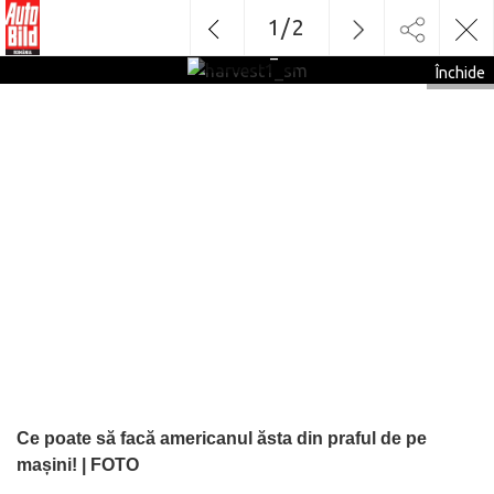
1
/
2
harvest1_sm
Închide
Ce poate să facă americanul ăsta din praful de pe
mașini! | FOTO