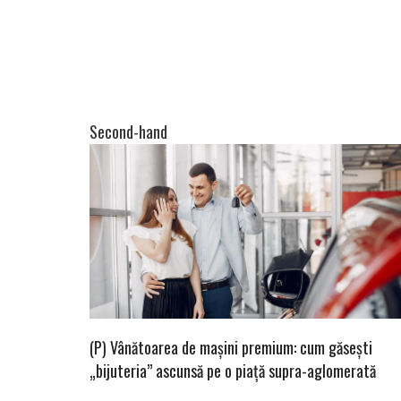
Second-hand
(P) Vânătoarea de mașini premium: cum găsești
„bijuteria” ascunsă pe o piață supra-aglomerată