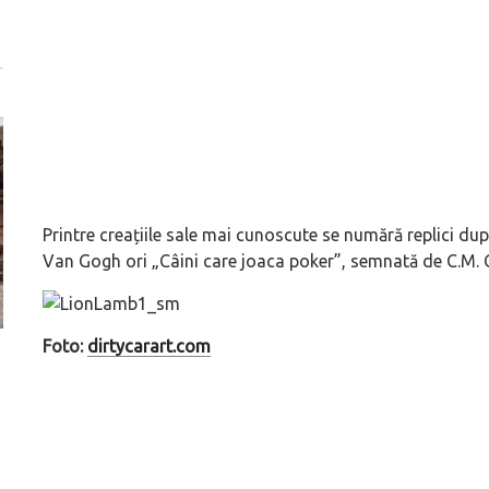
Printre creațiile sale mai cunoscute se numără replici dup
Van Gogh ori „Câini care joaca poker”, semnată de C.M. 
Foto:
dirtycarart.com
ă
Dacă viața e „heavy duty”, măcar să-i ai alături pe cei
GAC AION vine ofic
mai buni!
electrice vor fi A