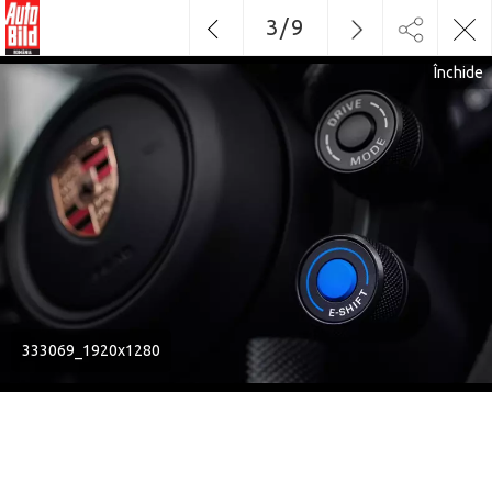
3
/
9
Închide
333069_1920x1280