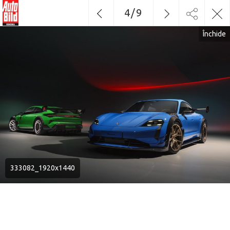
4
/
9
Închide
333082_1920x1440