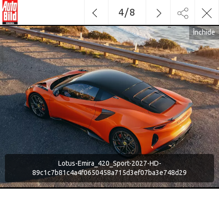
4
/
8
Închide
Lotus-Emira_420_Sport-2027-HD-
89c1c7b81c4a4f0650458a715d3ef07ba3e748d29