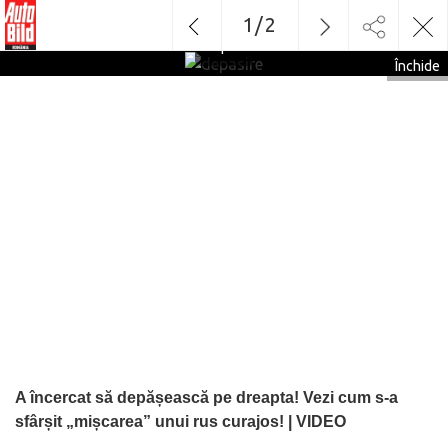
1
/
2
depasire
Închide
A încercat să depășească pe dreapta! Vezi cum s-a
sfârșit „mișcarea” unui rus curajos! | VIDEO