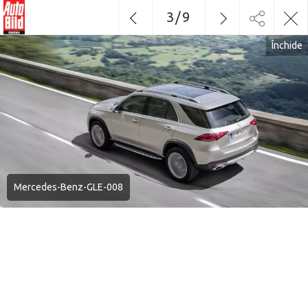
3
/
9
Închide
Mercedes-Benz-GLE-008