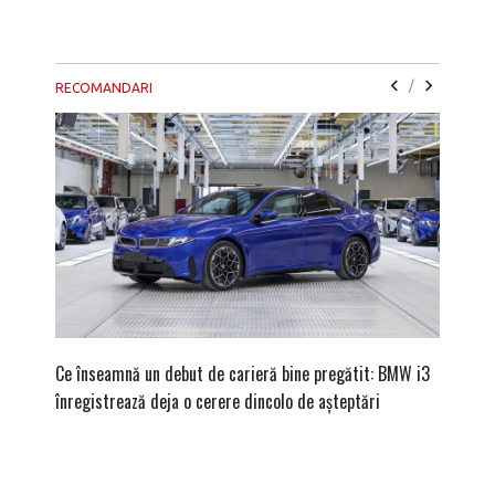
/
RECOMANDARI
Ce înseamnă un debut de carieră bine pregătit: BMW i3
Versiune
înregistrează deja o cerere dincolo de așteptări
mâna fe