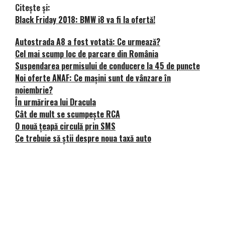
Citește și:
Black Friday 2018: BMW i8 va fi la ofertă!
Autostrada A8 a fost votată: Ce urmează?
Cel mai scump loc de parcare din România
Suspendarea permisului de conducere la 45 de puncte
Noi oferte ANAF: Ce mașini sunt de vânzare în
noiembrie?
În urmărirea lui Dracula
Cât de mult se scumpește RCA
O nouă țeapă circulă prin SMS
Ce trebuie să știi despre noua taxă auto