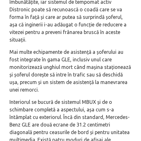
îmbunătățite, iar sistemul de tempomat activ
Distronic poate să recunoască o coadă care se va
forma în față și care ar putea să surprindă șoferul,
așa că inginerii i-au adăugat o funcție de reducere a
vitezei pentru a preveni frânarea bruscă în aceste
situații.
Mai multe echipamente de asistență a șoferului au
fost integrate în gama GLE, inclusiv unul care
monitorizează unghiul mort când mașina staționează
și șoferul dorește să intre în trafic sau să deschidă
ușa, precum și un sistem de asistență la manevrarea
unei remorci.
Interiorul se bucură de sistemul MBUX și de o
schimbare completă a aspectului, așa cum s-a
întâmplat cu exteriorul. Încă din standard, Mercedes-
Benz GLE are două ecrane de 31.2 centimetri
diagonală pentru ceasurile de bord și pentru unitatea
multimedia. Există patru moduri de afișaj ale